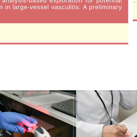
analysis-based exploration for potential
 in large-vessel vasculitis: A preliminary