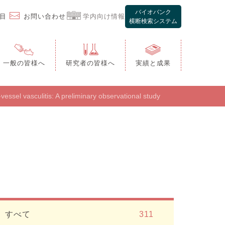
バイオバンク
お問い合わせ
学内向け情報
目
横断検索システム
一般の皆様へ
研究者の皆様へ
実績と成果
ご協力のお願い
ご利用について
essel vasculitis: A preliminary observational study
ご協力の流れ
保管試料情報
よくあるご質問
生体試料の利用
利用者向け開示項目
受託解析・機器利用
よくあるご質問
すべて
311