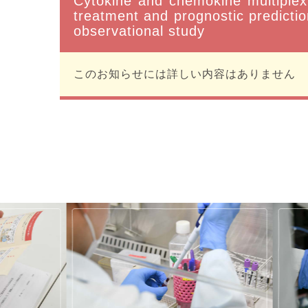
Cytokine and chemokine multiplex 
treatment and prognostic prediction
observational study
このお知らせには詳しい内容はありません