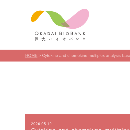
HOME
>
Cytokine and chemokine multiplex analysis-based 
2026.05.19