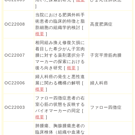
]
当院における肥満外科手
術患者の臨床的特徴と脂
OC22008
高度肥満症
肪細胞の組織学的検討 [
概要
]
相同組み換え修復欠損に
着目した希少がん子宮肉
OC22007
腫に対する薬剤選択分子
子宮平滑筋肉腫
マーカーの探索における
後ろ向き研究 [
概要
]
婦人科癌の発生と悪性進
OC22006
展に関わる機構の解明 [
婦人科癌
概要
]
ファロー四徴症患者の右
室心筋の状態を反映する
OC22003
ファロー四徴症
バイオマーカーの同定 [
概要
]
肺腫瘍、胸腺腫瘍患者の
臨床検体（組織や血液な