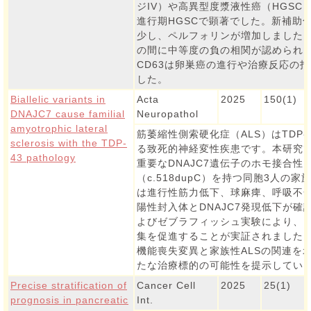
ジIV）や高異型度漿液性癌（HGS
進行期HGSCで顕著でした。新補助化
少し、ペルフォリンが増加しました。
の間に中等度の負の相関が認められ
CD63は卵巣癌の進行や治療反応の
した。
Biallelic variants in
Acta
2025
150(1)
DNAJC7 cause familial
Neuropathol
amyotrophic lateral
筋萎縮性側索硬化症（ALS）はTDP
sclerosis with the TDP-
る致死的神経変性疾患です。本研究
43 pathology
重要なDNAJC7遺伝子のホモ接合性
（c.518dupC）を持つ同胞3人の
は進行性筋力低下、球麻痺、呼吸不全を
陽性封入体とDNAJC7発現低下が
よびゼブラフィッシュ実験により、DNA
集を促進することが実証されました。
機能喪失変異と家族性ALSの関連を
たな治療標的の可能性を提示してい
Precise stratification of
Cancer Cell
2025
25(1)
prognosis in pancreatic
Int.