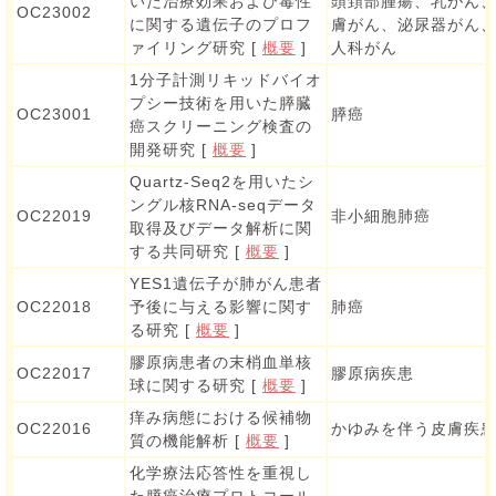
いた治療効果および毒性
頭頚部腫瘍、乳がん
OC23002
に関する遺伝子のプロフ
膚がん、泌尿器がん
ァイリング研究 [
概要
]
人科がん
1分子計測リキッドバイオ
プシー技術を用いた膵臓
OC23001
膵癌
癌スクリーニング検査の
開発研究 [
概要
]
Quartz-Seq2を用いたシ
ングル核RNA-seqデータ
OC22019
非小細胞肺癌
取得及びデータ解析に関
する共同研究 [
概要
]
YES1遺伝子が肺がん患者
OC22018
予後に与える影響に関す
肺癌
る研究 [
概要
]
膠原病患者の末梢血単核
OC22017
膠原病疾患
球に関する研究 [
概要
]
痒み病態における候補物
OC22016
かゆみを伴う皮膚疾
質の機能解析 [
概要
]
化学療法応答性を重視し
た膵癌治療プロトコール