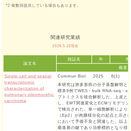
*2 複数回提供している場合もあります。
関連研究業績
2026.5.20現在
雑誌名
年
巻
論文名
概要
Single-cell and spatial
Commun Biol.
2025
8(1)
transcriptomic
本研究は肺多形癌の分子基盤解明と
characterization of
標本9例でWES・bulk RNA-seq・
pulmonary pleomorphic
プトミクスを統合解析した。上皮と
carcinoma
し、EMT関連変化とECMリモデリング
で検出された。単一細胞解析により中
（Ep2）が肉腫様分化の起点と示され
において予後不良と関連した。以上よ
瘍進展の鍵であり治療標的となり得