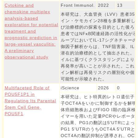
Cytokine and
Front Immunol.
2022
13
chemokine multiplex
本研究は、大血管炎（LVV）患者3
analysis-based
イン・ケモカイン28種を多重解析し
exploration for potential
び治療標的の探索を目的とした後ろ
treatment and
患者ではNFκB関連経路の活性化が
prognostic prediction in
ループにおいてIL-17シグネチャー
large-vessel vasculitis:
御因子解析からは、TNF阻害薬、IL-6
A preliminary
潜在的治療標的として抽出された。
observational study
イルに基づくクラスタリングにより、I
再発率が高いことが示された。これ
イン解析は再発リスクの層別化や個
可能性が示唆された。
Multifaceted Role of
iScience
2026
0
POU5F1P1 in
本研究は、ヒト特異的レトロ遺伝子PO
Regulating Its Parental
子OCT4Aをいかに制御するかを解
Stem Cell Gene,
体癌細胞株およびFIGO Ⅰ期の臨床
POU5F1
イマーを用いた定量PCRやレポータ
の結果、PG1の翻訳は5′UTRによ
PG1 5′UTRのうちOCT4A 5′UT
OCT4Aの翻訳抑制が誘導され、OC