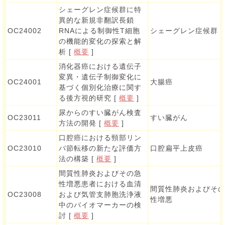
シェーグレン症候群に特
異的な新規非翻訳長鎖
OC24002
RNAによる制御性T細胞
シェーグレン症候群
の機能的変化の探索と解
析 [
概要
]
消化器癌における遺伝子
変異・遺伝子制御変化に
OC24001
大腸癌
基づく個別化治療に関す
る後方視的研究 [
概要
]
尿からのすい臓がん検査
OC23011
すい臓がん
方法の開発 [
概要
]
口腔癌における頸部リン
OC23010
パ節転移の新たな評価方
口腔扁平上皮癌
法の構築 [
概要
]
間質性肺炎およびその急
性増悪患者における血清
間質性肺炎およびそ
OC23008
および気管支肺胞洗浄液
性増悪
中のバイオマーカーの検
討 [
概要
]