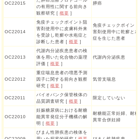
OC22015
膵癌
の有用性に関する前向き
観察研究 [
概要
]
免疫チェックポイント阻
免疫チェックポイン
害剤使用中に皮膚科外来
OC22014
害剤使用中に乾癬と
を受診し乾癬や水疱症と
症を生じた患者
診断した患者 [
概要
]
代謝内分泌疾患患者の検
OC22013
体を用いた化合物の薬理
代謝内分泌疾患
評価 [
概要
]
重症喘息患者の増悪予測
OC22012
因子に関する前向き観察
気管支喘息
研究 [
概要
]
バイオバンク保管検体の
OC22011
限定していない
品質調査研究 [
概要
]
妊娠糖尿病における耐糖
耐糖能正常妊婦、耐
OC22010
能異常発症分子機構の解
異常合併妊婦
明 [
概要
]
びまん性肺疾患の検体を
OC22009
用いた探索的研究 [
概要
びまん性肺疾患