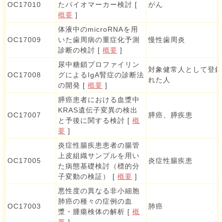
OC17010
たバイオマーカー検討 [
がん
概要
]
体液中のmicroRNAを用
OC17009
いた歯周病の重症化予測
慢性歯周炎
診断の検討 [
概要
]
尿中糖鎖プロファイリン
対象健常人として登
OC17008
グによるIgA腎症の診断法
れた人
の開発 [
概要
]
膵癌患者における血漿中
KRAS遺伝子変異の検出
OC17007
膵癌、膵疾患
と予後に関する検討 [
概
要
]
炎症性腸疾患患者の腸管
上皮組織サンプルを用い
OC17005
炎症性腸疾患
た病態基礎検討（標的分
子変動の検証） [
概要
]
悪性度の異なる非小細胞
肺癌の種々の症例の血
OC17003
肺癌
漿・腫瘍検体の解析 [
概
要
]