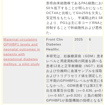
形癌由来細胞株であるPA1細胞におい
50％低下することが明らかになった
OCT4Aと比較してGln259を欠失
安定性をもたらし、半減期は約1.5
上より、PG1は主に非コードRNAと
抑制することで幹細胞性および悪性
た。
Maternal circulating
Front Clin
2025
6
GPIHBP1 levels and
Diabetes
neonatal outcomes in
Healthc.
patients with
本研究は、妊娠糖尿病（GDM）患者に
gestational diabetes
レベルと周産期転帰の関連を調べるパ
mellitus: a pilot study
患者12名と正常耐糖能（NGT）妊婦
および分娩時に血液サンプルを採取し、E
およびトリグリセリド値を測定した。
三半期のGPIHBP1レベルが有意に
しなかった。GDM患者では第3三半期
出生体重百分位数（r=-0.636, p=
（r=-0.657, p=0.020）と負
GPIHBP1が胎盤機能の指標となる