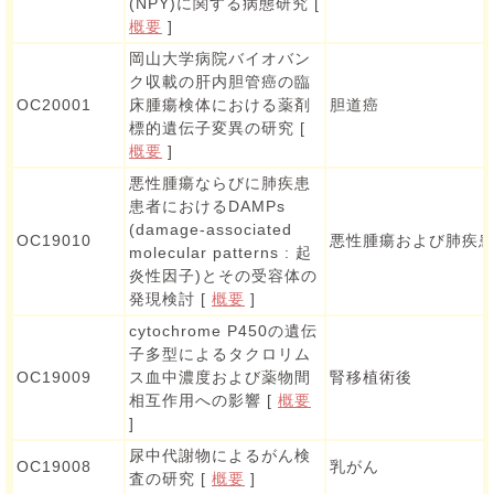
(NPY)に関する病態研究 [
概要
]
岡山大学病院バイオバン
ク収載の肝内胆管癌の臨
OC20001
床腫瘍検体における薬剤
胆道癌
標的遺伝子変異の研究 [
概要
]
悪性腫瘍ならびに肺疾患
患者におけるDAMPs
(damage-associated
OC19010
悪性腫瘍および肺疾
molecular patterns : 起
炎性因子)とその受容体の
発現検討 [
概要
]
cytochrome P450の遺伝
子多型によるタクロリム
OC19009
ス血中濃度および薬物間
腎移植術後
相互作用への影響 [
概要
]
尿中代謝物によるがん検
OC19008
乳がん
査の研究 [
概要
]