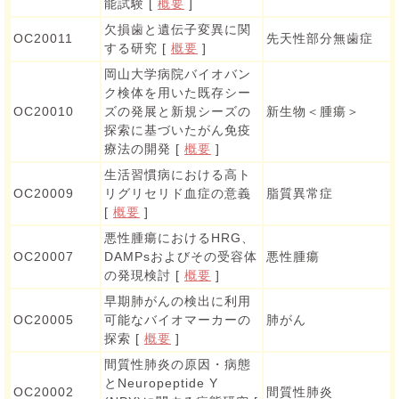
能試験 [
概要
]
欠損歯と遺伝子変異に関
OC20011
先天性部分無歯症
する研究 [
概要
]
岡山大学病院バイオバン
ク検体を用いた既存シー
OC20010
ズの発展と新規シーズの
新生物＜腫瘍＞
探索に基づいたがん免疫
療法の開発 [
概要
]
生活習慣病における高ト
OC20009
リグリセリド血症の意義
脂質異常症
[
概要
]
悪性腫瘍におけるHRG、
OC20007
DAMPsおよびその受容体
悪性腫瘍
の発現検討 [
概要
]
早期肺がんの検出に利用
OC20005
可能なバイオマーカーの
肺がん
探索 [
概要
]
間質性肺炎の原因・病態
とNeuropeptide Y
OC20002
間質性肺炎