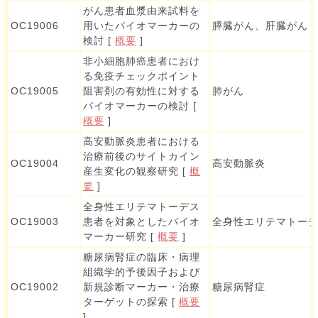
がん患者血漿由来試料を
OC19006
用いたバイオマーカーの
膵臓がん、肝臓がん
検討 [
概要
]
非小細胞肺癌患者におけ
る免疫チェックポイント
OC19005
阻害剤の有効性に対する
肺がん
バイオマーカーの検討 [
概要
]
高安動脈炎患者における
治療前後のサイトカイン
OC19004
高安動脈炎
産生変化の観察研究 [
概
要
]
全身性エリテマトーデス
OC19003
患者を対象としたバイオ
全身性エリテマトー
マーカー研究 [
概要
]
糖尿病腎症の臨床・病理
組織学的予後因子および
OC19002
新規診断マーカー・治療
糖尿病腎症
ターゲットの探索 [
概要
]