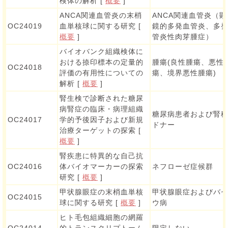
検体の解析 [
概要
]
ANCA関連血管炎の末梢
ANCA関連血管炎（顕
OC24019
血単核球に関する研究 [
鏡的多発血管炎、多
概要
]
管炎性肉芽腫症）
バイオバンク組織検体に
おける捺印標本の定量的
腫瘍(良性腫瘍、悪性
OC24018
評価の有用性についての
瘍、境界悪性腫瘍)
解析 [
概要
]
腎生検で診断された糖尿
病腎症の臨床・病理組織
糖尿病患者および腎
OC24017
学的予後因子および新規
ドナー
治療ターゲットの探索 [
概要
]
腎疾患に特異的な自己抗
OC24016
体バイオマーカーの探索
ネフローゼ症候群
研究 [
概要
]
甲状腺眼症の末梢血単核
甲状腺眼症およびバ
OC24015
球に関する研究 [
概要
]
ウ病
ヒト毛包組織細胞の網羅
OC24014
的トランスクリプトーム
限定しない