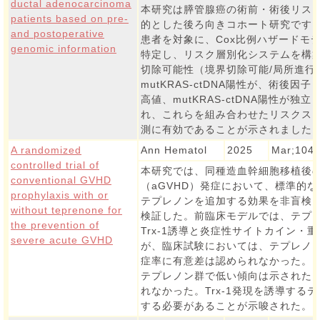
ductal adenocarcinoma
本研究は膵管腺癌の術前・術後リス
patients based on pre-
的とした後ろ向きコホート研究です。
and postoperative
患者を対象に、Cox比例ハザードモ
genomic information
特定し、リスク層別化システムを構
切除可能性（境界切除可能/局所進行）
mutKRAS-ctDNA陽性が、術後因子
高値、mutKRAS-ctDNA陽性が
れ、これらを組み合わせたリスクス
測に有効であることが示されました
A randomized
Ann Hematol
2025
Mar;104(
controlled trial of
本研究では、同種造血幹細胞移植後
conventional GVHD
（aGVHD）発症において、標準的な
prophylaxis with or
テプレノンを追加する効果を非盲検
without teprenone for
検証した。前臨床モデルでは、テプレ
the prevention of
Trx-1誘導と炎症性サイトカイン・
severe acute GVHD
が、臨床試験においては、テプレノン
症率に有意差は認められなかった。IL-
テプレノン群で低い傾向は示されたもの
れなかった。Trx-1発現を誘導する
する必要があることが示唆された。