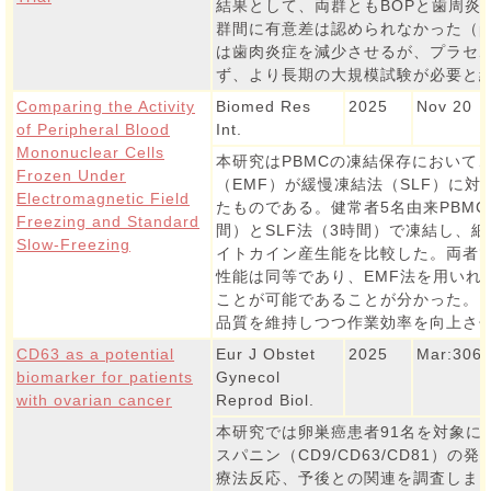
結果として、両群ともBOPと歯周炎
群間に有意差は認められなかった（p >
は歯肉炎症を減少させるが、プラセ
ず、より長期の大規模試験が必要と
Comparing the Activity
Biomed Res
2025
Nov 20
of Peripheral Blood
Int.
Mononuclear Cells
本研究はPBMCの凍結保存において
Frozen Under
（EMF）が緩慢凍結法（SLF）に
Electromagnetic Field
たものである。健常者5名由来PBMCを
Freezing and Standard
間）とSLF法（3時間）で凍結し、
Slow-Freezing
イトカイン産生能を比較した。両者
性能は同等であり、EMF法を用いれ
ことが可能であることが分かった。以
品質を維持しつつ作業効率を向上さ
CD63 as a potential
Eur J Obstet
2025
Mar:306
biomarker for patients
Gynecol
with ovarian cancer
Reprod Biol.
本研究では卵巣癌患者91名を対象に
スパニン（CD9/CD63/CD81）
療法反応、予後との関連を調査しまし