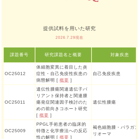
提供試料を用いた研究
2026.7.29現在
課題番号
研究課題名と概要
対象疾患
体細胞変異に着目した炎
OC25012
症性・自己免疫性疾患の
自己免疫疾患
病態解明 [
概要
]
遺伝性腫瘍関連遺伝子バ
リアント保持者と関連腫
OC25011
瘍発症関連因子検討のた
遺伝性腫瘍
めの前向きコホート研究
[
概要
]
PPGL手術患者の臨床的
褐色細胞腫・パラガ
OC25009
特徴と化学療法への反応
リオーマ
性の解明 [
概要
]