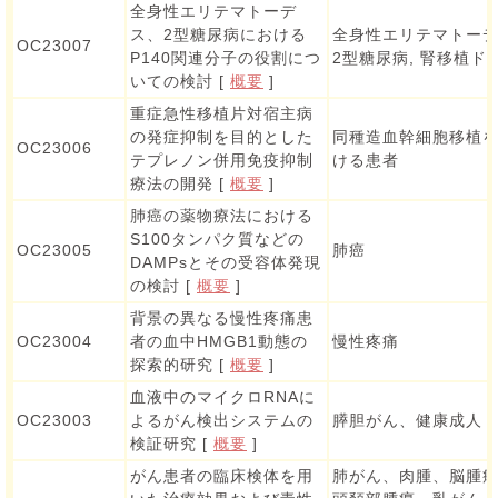
全身性エリテマトーデ
ス、2型糖尿病における
全身性エリテマトーデ
OC23007
P140関連分子の役割につ
2型糖尿病, 腎移植ド
いての検討 [
概要
]
重症急性移植片対宿主病
の発症抑制を目的とした
同種造血幹細胞移植
OC23006
テプレノン併用免疫抑制
ける患者
療法の開発 [
概要
]
肺癌の薬物療法における
S100タンパク質などの
OC23005
肺癌
DAMPsとその受容体発現
の検討 [
概要
]
背景の異なる慢性疼痛患
OC23004
者の血中HMGB1動態の
慢性疼痛
探索的研究 [
概要
]
血液中のマイクロRNAに
OC23003
よるがん検出システムの
膵胆がん、健康成人
検証研究 [
概要
]
がん患者の臨床検体を用
肺がん、肉腫、脳腫