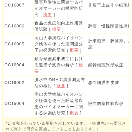
阻害剤耐性に関連するバ
OC16007
非扁平上皮非小細胞
イオマーカーの探索的研
究 [
概要
]
食品の免疫能向上作用評
OC16006
肺癌、慢性閉塞性肺
価試験 [
概要
]
岡山大学病院バイオバン
肝細胞癌、膵臓癌、
OC16005
ク検体を使った癌関連分
癌
子の探索的研究 [
概要
]
鎖骨頭蓋異形成症におけ
OC16004
る遺伝子変異の解析 [
概
鎖骨頭蓋異形成症
要
]
胸水中のREIC濃度測定方
OC16002
悪性胸膜中皮腫
法の検討 [
概要
]
岡山大学病院バイオバン
ク検体を使った呼吸器疾
OC15004
慢性閉塞性肺疾患
患のバイオマーカーに関
する探索的研究 [
概要
]
*1 研究を行っている場所を示しています。（提供先から委託さ
れて海外で研究を実施していることもあります。）