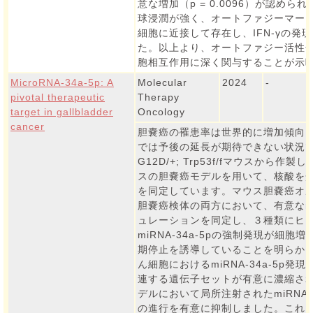
意な増加（p = 0.0096）が認め
球浸潤が強く、オートファジーマーカ
細胞に近接して存在し、IFN-γの発
た。以上より、オートファジー活性化
胞相互作用に深く関与することが示
MicroRNA-34a-5p: A
Molecular
2024
-
pivotal therapeutic
Therapy
target in gallbladder
Oncology
cancer
胆嚢癌の罹患率は世界的に増加傾向
では予後の延長が期待できない状況です
G12D/+; Trp53f/fマウスから
スの胆嚢癌モデルを用いて、核酸を
を同定しています。マウス胆嚢癌オ
胆嚢癌検体の両方において、有意なmiR
ュレーションを同定し、３種類にヒ
miRNA-34a-5pの強制発現が細
期停止を誘導していることを明らか
ん細胞におけるmiRNA-34a-5p
連する遺伝子セットが有意に濃縮さ
デルにおいて局所注射されたmiRNA-
の進行を有意に抑制しました。これらの結