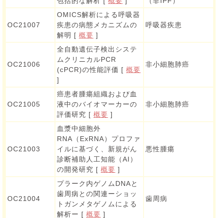
包括的な解析 [
概要
]
（非IPF）
OMICS解析による呼吸器
OC21007
疾患の病態メカニズムの
呼吸器疾患
解明 [
概要
]
全自動遺伝子検出システ
ムクリニカルPCR
OC21006
非小細胞肺癌
(cPCR)の性能評価 [
概要
]
癌患者腫瘍組織および血
OC21005
液中のバイオマーカーの
非小細胞肺癌
評価研究 [
概要
]
血漿中細胞外
RNA（ExRNA）プロファ
OC21003
イルに基づく、新規がん
悪性腫瘍
診断補助人工知能（AI）
の開発研究 [
概要
]
プラーク内ゲノムDNAと
歯周病との関連ーショッ
OC21004
歯周病
トガンメタゲノムによる
解析ー [
概要
]