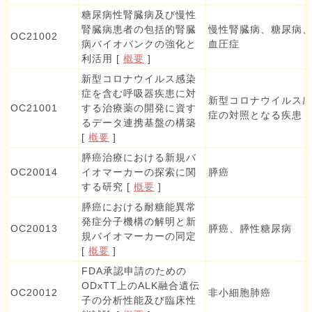
糖尿病性腎臓病及び慢性
腎臓病患者の包括的腎臓
慢性腎臓病、糖尿病
OC21002
病バイオバンクの強化と
血圧症
利活用 [
概要
]
新型コロナウイルス感染
症を含む呼吸器疾患に対
新型コロナウイルス
OC21001
する治療薬の開発に資す
症の対照となる疾患
るデータ連携基盤の構築
[
概要
]
膵癌治療における新規バ
OC20014
イオマーカーの探索に関
膵癌
する研究 [
概要
]
膵癌における耐糖能異常
発症分子機構の解明と新
OC20013
膵癌、膵性糖尿病
規バイオマーカーの同定
[
概要
]
FDA承認申請のための
ODxTT上のALK融合遺伝
OC20012
非小細胞肺癌
子の分析性能及び臨床性