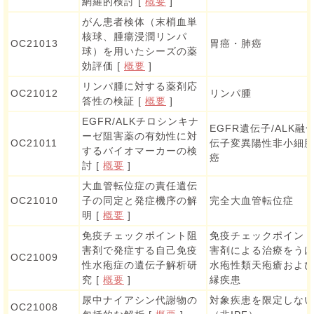
網羅的検討 [
概要
]
がん患者検体（末梢血単
核球、腫瘍浸潤リンパ
OC21013
胃癌・肺癌
球）を用いたシーズの薬
効評価 [
概要
]
リンパ腫に対する薬剤応
OC21012
リンパ腫
答性の検証 [
概要
]
EGFR/ALKチロシンキナ
EGFR遺伝子/ALK融
ーゼ阻害薬の有効性に対
OC21011
伝子変異陽性非小細
するバイオマーカーの検
癌
討 [
概要
]
大血管転位症の責任遺伝
OC21010
子の同定と発症機序の解
完全大血管転位症
明 [
概要
]
免疫チェックポイント阻
免疫チェックポイン
害剤で発症する自己免疫
害剤による治療をう
OC21009
性水疱症の遺伝子解析研
水疱性類天疱瘡およ
究 [
概要
]
縁疾患
尿中ナイアシン代謝物の
対象疾患を限定しな
OC21008