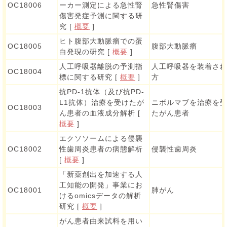
OC18006
ーカー測定による急性腎
急性腎傷害
傷害発症予測に関する研
究 [
概要
]
ヒト腹部大動脈瘤での蛋
OC18005
腹部大動脈瘤
白発現の研究 [
概要
]
人工呼吸器離脱の予測指
人工呼吸器を装着さ
OC18004
標に関する研究 [
概要
]
方
抗PD-1抗体（及び抗PD-
L1抗体）治療を受けたが
ニボルマブを治療を
OC18003
ん患者の血液成分解析 [
たがん患者
概要
]
エクソソームによる侵襲
OC18002
性歯周炎患者の病態解析
侵襲性歯周炎
[
概要
]
「新薬創出を加速する人
工知能の開発」事業にお
OC18001
肺がん
けるomicsデータの解析
研究 [
概要
]
がん患者由来試料を用い