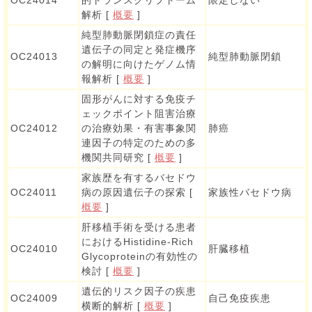
解析 [
概要
]
純型肺動脈閉鎖症の責任
遺伝子の同定と発症機序
OC24013
純型肺動脈閉鎖
の解明に向けたゲノム情
報解析 [
概要
]
固形がんに対する免疫チ
ェックポイント阻害治療
OC24012
の治療効果・有害事象関
肺癌
連因子の特定のための多
機関共同研究 [
概要
]
家族歴を有するバセドウ
OC24011
病の原因遺伝子の探索 [
家族性バセドウ病
概要
]
肝移植手術を受ける患者
におけるHistidine-Rich
OC24010
肝臓移植
Glycoproteinの有効性の
検討 [
概要
]
遺伝的リスク因子の疾患
OC24009
自己免疫疾患
横断的解析 [
概要
]