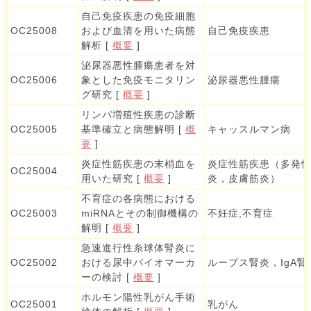
自己免疫疾患の免疫細胞
OC25008
および血清を用いた病態
自己免疫疾患
解析 [
概要
]
泌尿器悪性腫瘍患者を対
OC25006
象とした免疫モニタリン
泌尿器悪性腫瘍
グ研究 [
概要
]
リンパ増殖性疾患の診断
OC25005
基準確立と病態解明 [
概
キャッスルマン病
要
]
炎症性筋疾患の末梢血を
炎症性筋疾患（多発
OC25004
用いた研究 [
概要
]
炎，皮膚筋炎）
不育症の各病態における
OC25003
miRNAとその制御機構の
不妊症,不育症
解明 [
概要
]
急速進行性糸球体腎炎に
OC25002
おける尿中バイオマーカ
ループス腎炎，IgA腎
ーの検討 [
概要
]
ホルモン陽性乳がん手術
OC25001
乳がん