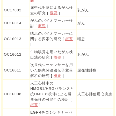
尿中代謝物によるがん検
OC17002
乳がん
査の研究 [
概要
]
がんのバイオマーカー検
OC16014
がん
討 [
概要
]
喘息のバイオマーカーに
OC16013
関する探索的研究 [
概要
喘息
]
生物嗅覚を用いたがん検
OC16012
乳がん
出法の研究 [
概要
]
次世代シーケンサーを用
OC16011
いた疾患関連遺伝子変異
原発性肺癌
解析の研究 [
概要
]
人工心肺中の
HMGB1/HRGバランスと
OC16008
抗HMGB1抗体による臓
人工心肺使用心疾患
器保護の可能性の検討 [
概要
]
EGFRチロシンキナーゼ