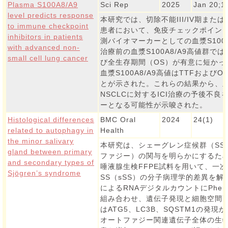
Plasma S100A8/A9
Sci Rep
2025
Jan 20;1
level predicts response
本研究では、切除不能III/IV期また
to immune checkpoint
患者において、免疫チェックポイント
inhibitors in patients
測バイオマーカーとしての血漿S100
with advanced non-
治療前の血漿S100A8/A9高値群で
small cell lung cancer
び全生存期間（OS）が有意に短かっ
血漿S100A8/A9高値はTTFおよ
とが示された。これらの結果から、血漿
NSCLCに対するICI治療の予後不
ーとなる可能性が示唆された。
Histological differences
BMC Oral
2024
24(1)
related to autophagy in
Health
the minor salivary
本研究は、シェーグレン症候群（SS
gland between primary
ファジー）の関与を明らかにするため
and secondary types of
唾液腺生検FFPE試料を用いて、一次
Sjögren’s syndrome
SS（sSS）の分子病理学的差異を解析
によるRNAデジタルカウントにPhen
組み合わせ、遺伝子発現と細胞空間配
はATG5、LC3B、SQSTM1の発現が
オートファジー関連遺伝子全体の生