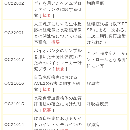
OC22002
ど）を用いたゲノムプロ
胸腺腫瘍
ファイリングに関する研
究 [
概要
]
人工乳房に対する生体反
組織拡張器（以下TE
応の組織像と長期臨床像
SBIによる一次あるい
OC22001
との関連性についての観
二次二期乳房再建術
察研究 [
概要
]
けられた方
バイオバンクのサンプル
全身性強皮症と、そ
を用いた全身性強皮症の
OC21017
ントロールとなる健
ためのバイオマーカー研
に近い方
究プラン [
概要
]
自己免疫疾患における
OC21016
ACE2の役割に関する研
膠原病
究 [
概要
]
長期保管血漿検体の品質
OC21015
評価法の確立に向けた研
呼吸器疾患
究 [
概要
]
膠原病疾患におけるサイ
OC21014
トカイン・ケモカインの
膠原病