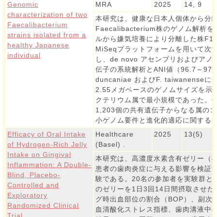
Genomic
MRA
2025
14, 9
characterization of two
本研究は、健康な日本人個体から分離
Faecalibacterium
Faecalibacterium株のゲノム
strains isolated from a
ルから嫌気培養により分離した株F15
healthy Japanese
MiSeqプラットフォームを用いて
individual
し、de novo アセンブリおよびア
伝子の系統解析とANI値（96.7～97
duncaniae およびF. taiwanen
2.55メガベースのゲノムサイズを
クテリウム属で最小規模であった。他
1,203個の共有遺伝子からなる属の
小ゲノム要件と進化的適応に関する
Efficacy of Oral Intake
Healthcare
2025
13(5)
of Hydrogen-Rich Jelly
(Basel) .
Intake on Gingival
本研究は、高濃度水素含有ゼリー（40
Inflammation: A Double-
患者の歯肉炎症に与える影響を検証
Blind, Placebo-
験である。20名の参加者を実験群と対
Controlled and
のゼリーを1日3回14日間摂取させ
Exploratory
グ時出血部位の割合（BOP）、副次
Randomized Clinical
血清酸化ストレス指標、歯肉溝液中
Trial