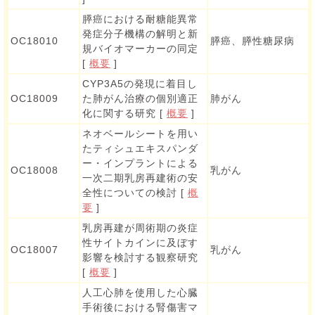
膵癌における耐糖能異常
発症分子機構の解明と新
OC18010
膵癌、膵性糖尿病
規バイオマーカーの同定
[
概要
]
CYP3A5の発現に着目し
OC18009
た肺がん治療の個別適正
肺がん
化に関する研究 [
概要
]
ネオベールシートを用い
たティシュエキスパンダ
ー・インプラントによる
OC18008
乳がん
一次二期乳房再建術の安
全性についての検討 [
概
要
]
乳房再建が周術期の炎症
性サイトカインに及ぼす
OC18007
乳がん
影響を検討する観察研究
[
概要
]
人工心肺を使用した心臓
手術後における腎傷害マ