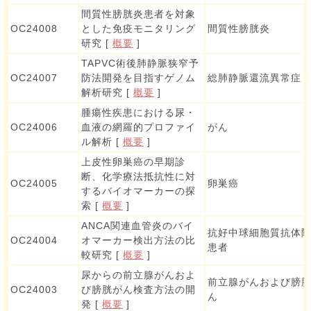
間質性膀胱炎患者を対象
OC24008
とした免疫モニタリング
間質性膀胱炎
研究 [
概要
]
TAPVC術後肺静脈狭窄予
OC24007
防法開発を目指すゲノム
総肺静脈還流異常症
解析研究 [
概要
]
腫瘍性疾患における尿・
OC24006
血液の網羅的プロファイ
がん
ル解析 [
概要
]
上皮性卵巣癌の早期診
断、化学療法抵抗性に対
OC24005
卵巣癌
するバイオマーカーの探
索 [
概要
]
ANCA関連血管炎のバイ
抗好中球細胞質抗体
OC24004
オマーカー検出方法の比
患者
較研究 [
概要
]
尿からの前立腺がんおよ
前立腺がんおよび膀
OC24003
び膀胱がん検査方法の開
ん
発 [
概要
]