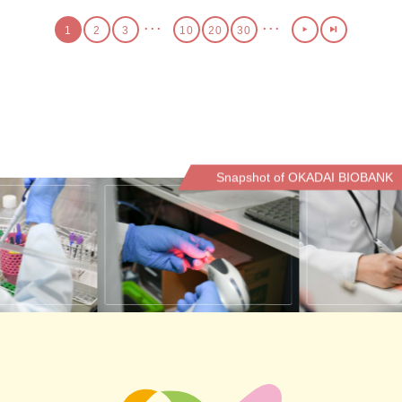
...
...
1
2
3
10
20
30
Snapshot of OKADAI BIOBANK